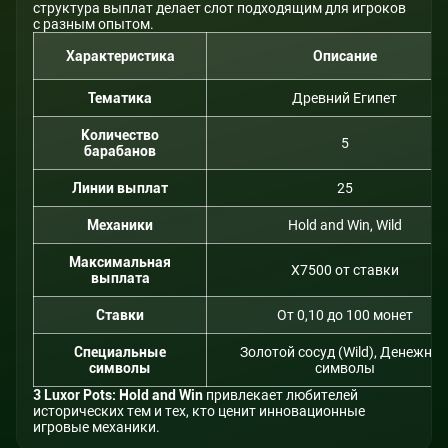
структура выплат делает слот подходящим для игроков
с разным опытом.
Характеристика
Описание
Тематика
Древний Египет
Количество
5
барабанов
Линии выплат
25
Механики
Hold and Win, Wild
Максимальная
Х7500 от ставки
выплата
Ставки
От 0,10 до 100 монет
Специальные
Золотой сосуд (Wild), Денежны
символы
символы
3 Luxor Pots: Hold and Win
привлекает любителей
исторических тем и тех, кто ценит инновационные
игровые механики.