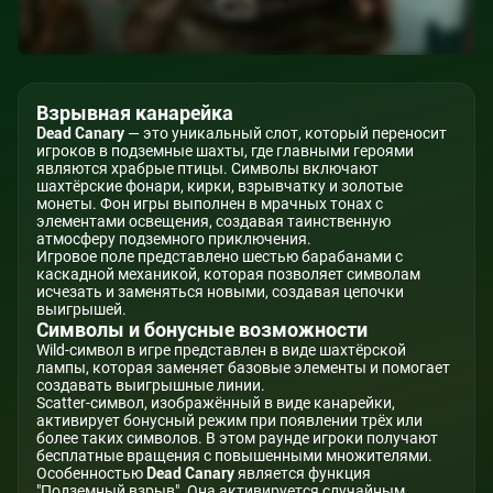
Взрывная канарейка
Dead Canary
— это уникальный слот, который переносит
игроков в подземные шахты, где главными героями
являются храбрые птицы. Символы включают
шахтёрские фонари, кирки, взрывчатку и золотые
монеты. Фон игры выполнен в мрачных тонах с
элементами освещения, создавая таинственную
атмосферу подземного приключения.
Игровое поле представлено шестью барабанами с
каскадной механикой, которая позволяет символам
исчезать и заменяться новыми, создавая цепочки
выигрышей.
Символы и бонусные возможности
Wild-символ в игре представлен в виде шахтёрской
лампы, которая заменяет базовые элементы и помогает
создавать выигрышные линии.
Scatter-символ, изображённый в виде канарейки,
активирует бонусный режим при появлении трёх или
более таких символов. В этом раунде игроки получают
бесплатные вращения с повышенными множителями.
Особенностью
Dead Canary
является функция
"Подземный взрыв". Она активируется случайным