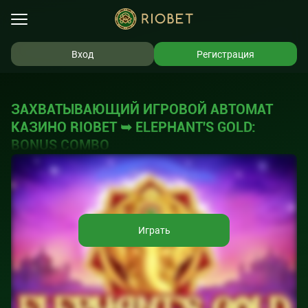
Вход
Регистрация
ЗАХВАТЫВАЮЩИЙ ИГРОВОЙ АВТОМАТ
КАЗИНО RIOBET ➥ ELEPHANT'S GOLD:
BONUS COMBO
Играть