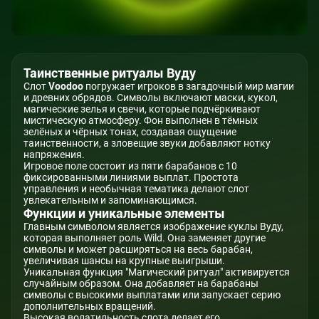
Таинственные ритуалы Вуду
Слот
Voodoo
погружает игроков в загадочный мир магии
и древних обрядов. Символы включают маски, кукол,
магические зелья и свечи, которые подчёркивают
мистическую атмосферу. Фон выполнен в тёмных
зелёных и чёрных тонах, создавая ощущение
таинственности, а зловещие звуки добавляют нотку
напряжения.
Игровое поле состоит из пяти барабанов с 10
фиксированными линиями выплат. Простота
управления и необычная тематика делают слот
увлекательным и запоминающимся.
Функции и уникальные элементы
Главным символом является изображение куклы Вуду,
которая выполняет роль Wild. Она заменяет другие
символы и может расширяться на весь барабан,
увеличивая шансы на крупные выигрыши.
Уникальная функция "Магический ритуал" активируется
случайным образом. Она добавляет на барабаны
символы с высокими выплатами или запускает серию
дополнительных вращений.
Высокая волатильность слота делает его